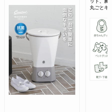
ット、農
丸ごとキ