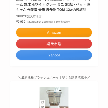
ーム 野球 ホワイト グレー ミニ 別洗い ペット 赤
ちゃん 作業着 介護 農作物 TOM-12wの後継品
XPRICE楽天市場店
¥9,959
（2025/02/14 23:48時点 | 楽天市場調べ）
Amazon
楽天市場
Yahoo!
＼最新機種ブラッシュボーイ！早くも話題沸騰中／