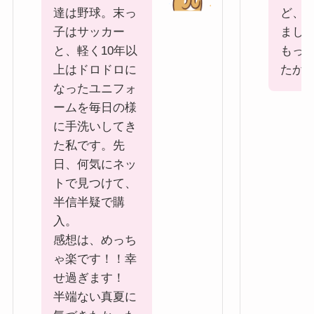
達は野球。末っ
ど、
子はサッカー
まし
と、軽く10年以
もっ
上はドロドロに
たか
なったユニフォ
ームを毎日の様
に手洗いしてき
た私です。先
日、何気にネッ
トで見つけて、
半信半疑で購
入。
感想は、めっち
ゃ楽です！！幸
せ過ぎます！
半端ない真夏に