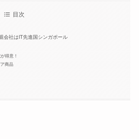
目次
の国？親会社はIT先進国シンガポール
家電が得意！
イデア商品