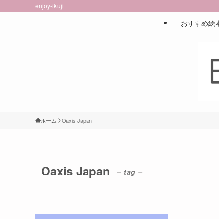
enjoy-ikuji
おすすめ絵
ホーム
Oaxis Japan
Oaxis Japan
– tag –